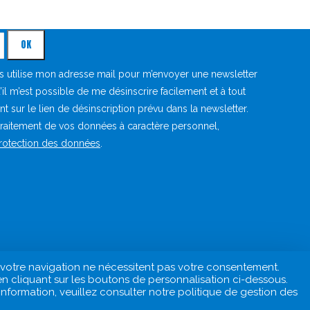
e Malo dans votre boîte mail !
es utilise mon adresse mail pour m’envoyer une newsletter
u’il m’est possible de me désinscrire facilement et à tout
sur le lien de désinscription prévu dans la newsletter.
 traitement de vos données à caractère personnel,
protection des données
.
e votre navigation ne nécessitent pas votre consentement.
en cliquant sur les boutons de personnalisation ci-dessous.
formation, veuillez consulter notre politique de gestion des
ctère Personnel
Politique de gestion des cookies
Sites amis