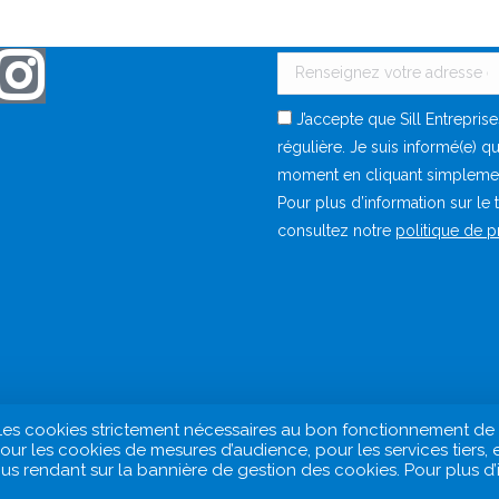
connecté avec Malo !
Recevez des nouvelles d
J’accepte que Sill Entrepris
régulière. Je suis informé(e) q
moment en cliquant simplement 
Pour plus d’information sur le
consultez notre
politique de 
lo. Les cookies strictement nécessaires au bon fonctionnement d
ur les cookies de mesures d’audience, pour les services tiers, 
 rendant sur la bannière de gestion des cookies. Pour plus d’in
Mentions légales
Politique de gestion des Données à Cara