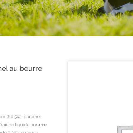
el au beurre
tier (60,5%), caramel
fraiche liquide,
beurre
nde 0,3%), glucose