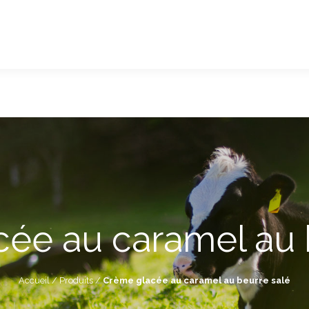
ée au caramel au 
Accueil
/
Produits
/
Crème glacée au caramel au beurre salé