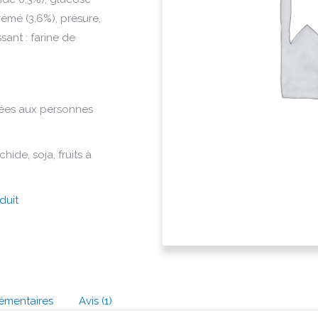
émé (3,6%), présure,
sant : farine de
ées aux personnes
hide, soja, fruits à
duit
émentaires
Avis (1)