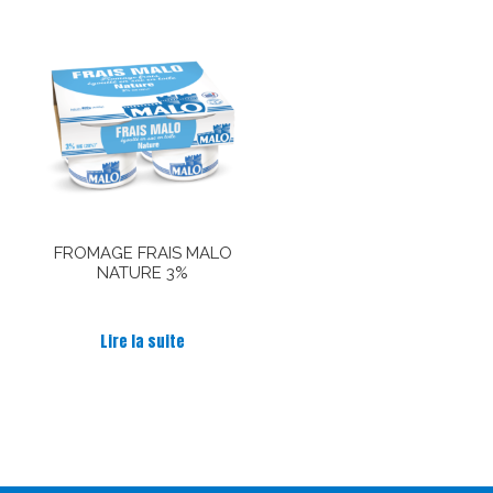
FROMAGE FRAIS MALO
NATURE 3%
Note
5.00
Lire la suite
sur 5