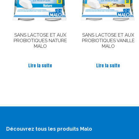
SANS LACTOSE ET AUX
SANS LACTOSE ET AUX
PROBIOTIQUES NATURE
PROBIOTIQUES VANILLE
MALO
MALO
Note
Note
4.89
5.00
Lire la suite
Lire la suite
sur 5
sur 5
Découvrez tous les produits Malo