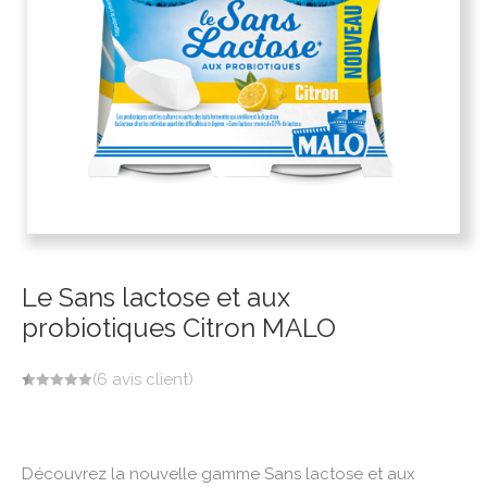
Le Sans lactose et aux
probiotiques Citron MALO
(
6
avis client)
Noté
6
5.00
sur 5 basé
sur
notations
client
Découvrez la nouvelle gamme Sans lactose et aux