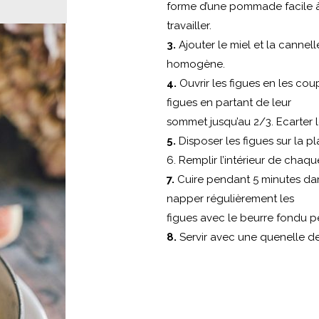
forme d’une pommade facile 
travailler.
3.
Ajouter le miel et la cannel
homogène.
4.
Ouvrir les figues en les coupa
figues en partant de leur
sommet jusqu’au 2/3. Ecarter le
5.
Disposer les figues sur la p
6. Remplir l’intérieur de chaq
7.
Cuire pendant 5 minutes dan
napper régulièrement les
figues avec le beurre fondu p
8.
Servir avec une quenelle de