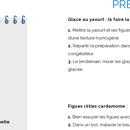
PR
Glace au yaourt : (à faire la 
1.
Mettre la yaourt et les figue
d’une texture homogène.
2.
Répartir la préparation dans
congélateur.
3.
Le lendemain, mixer les gla
glacée.
Figues rôties cardamome :
1.
Bien essuyer les figues avec
nelle
2.
Dans un bol, malaxer le beurr