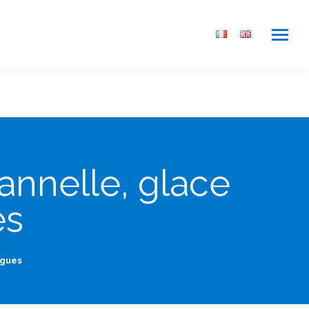
annelle, glace
es
igues