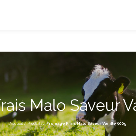
ais Malo Saveur V
Accueil
/
Produits
/
Fromage Frais Malo Saveur Vanille 500g