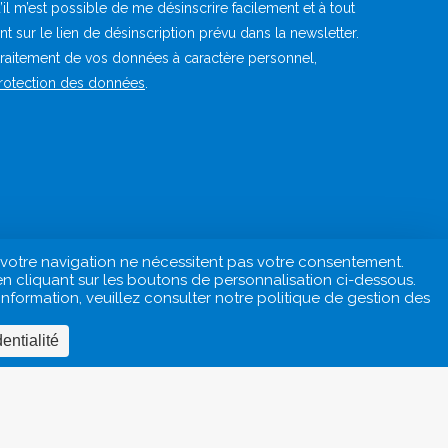
u’il m’est possible de me désinscrire facilement et à tout
sur le lien de désinscription prévu dans la newsletter.
 traitement de vos données à caractère personnel,
protection des données
.
e votre navigation ne nécessitent pas votre consentement.
en cliquant sur les boutons de personnalisation ci-dessous.
formation, veuillez consulter notre politique de gestion des
ctère Personnel
Politique de gestion des cookies
Sites amis
entialité