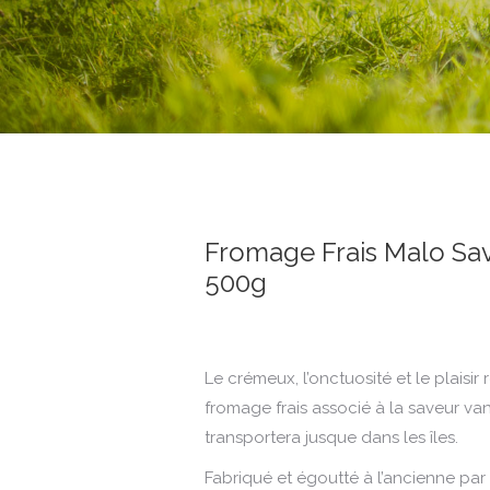
Fromage Frais Malo Sav
500g
Le crémeux, l’onctuosité et le plaisir
fromage frais associé à la saveur van
transportera jusque dans les îles.
Fabriqué et égoutté à l’ancienne par n