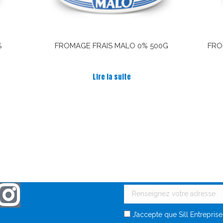
%
FROMAGE FRAIS MALO 0% 500G
FRO
Note
5.00
Lire la suite
sur 5
connecté avec Malo !
Recevez des nouvelles d
J’accepte que Sill Entrepris