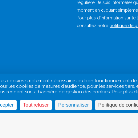
régulière. Je suis informé(e) q
moment en cliquant simplement 
Pour plus d’information sur le
consultez notre
politique de 
lo. Les cookies strictement nécessaires au bon fonctionnement d
ur les cookies de mesures d’audience, pour les services tiers, 
 rendant sur la bannière de gestion des cookies. Pour plus d’in
Mentions légales
Politique de gestion des Données à Cara
cepter
Tout refuser
Personnaliser
Politique de confid